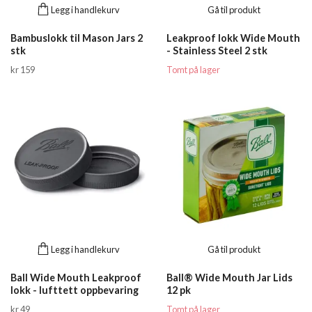
Legg i handlekurv
Gå til produkt
Bambuslokk til Mason Jars 2
Leakproof lokk Wide Mouth
stk
- Stainless Steel 2 stk
kr 159
Tomt på lager
Legg i handlekurv
Gå til produkt
Ball Wide Mouth Leakproof
Ball® Wide Mouth Jar Lids
lokk - lufttett oppbevaring
12 pk
kr 49
Tomt på lager